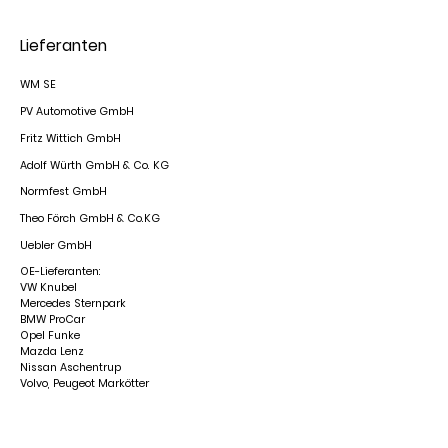
Lieferanten
WM SE
PV Automotive GmbH
Fritz Wittich GmbH
Adolf Würth GmbH & Co. KG
Normfest GmbH
Theo Förch GmbH & Co.KG
Uebler GmbH
OE-Lieferanten:
VW Knubel
Mercedes Sternpark
BMW ProCar
Opel Funke
Mazda Lenz
Nissan Aschentrup
Volvo, Peugeot Markötter